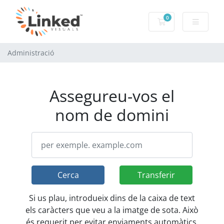
0
Carro de Coman
Administració
Assegureu-vos el
nom de domini
Cerca
Transferir
Si us plau, introdueix dins de la caixa de text
els caràcters que veu a la imatge de sota. Això
és requerit per evitar enviaments automàtics.